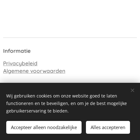
Informatie
Privacybeleid
Algemene voorwaarden
Naam onderneming:
MORS creations
Wij gebruiken cookies om onze website goed te laten
functioneren en te beveiligen, en om je de best mogelijke
Btw nummer
BE 1003 344 046
:
gebruikerservaring te bieden.
Accepteer alleen noodzakelijke
Alles accepteren
By
MORS
Cookies